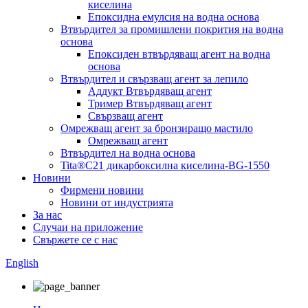
киселина
Епоксидна емулсия на водна основа
Втвърдител за промишлени покрития на водна
основа
Епоксиден втвърдяващ агент на водна
основа
Втвърдител и свързващ агент за лепило
Аддукт Втвърдяващ агент
Тример Втвърдяващ агент
Свързващ агент
Омрежващ агент за бронзиращо мастило
Омрежващ агент
Втвърдител на водна основа
Tita®C21 дикарбоксилна киселина-BG-1550
Новини
Фирмени новини
Новини от индустрията
За нас
Случаи на приложение
Свържете се с нас
English