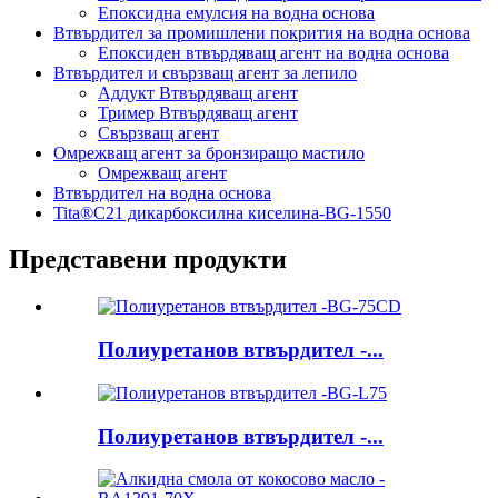
Епоксидна емулсия на водна основа
Втвърдител за промишлени покрития на водна основа
Епоксиден втвърдяващ агент на водна основа
Втвърдител и свързващ агент за лепило
Аддукт Втвърдяващ агент
Тример Втвърдяващ агент
Свързващ агент
Омрежващ агент за бронзиращо мастило
Омрежващ агент
Втвърдител на водна основа
Tita®C21 дикарбоксилна киселина-BG-1550
Представени продукти
Полиуретанов втвърдител -...
Полиуретанов втвърдител -...