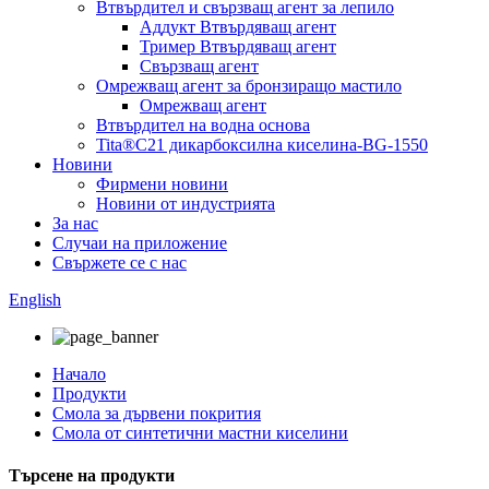
Втвърдител и свързващ агент за лепило
Аддукт Втвърдяващ агент
Тример Втвърдяващ агент
Свързващ агент
Омрежващ агент за бронзиращо мастило
Омрежващ агент
Втвърдител на водна основа
Tita®C21 дикарбоксилна киселина-BG-1550
Новини
Фирмени новини
Новини от индустрията
За нас
Случаи на приложение
Свържете се с нас
English
Начало
Продукти
Смола за дървени покрития
Смола от синтетични мастни киселини
Търсене на продукти