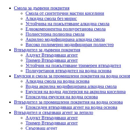
Смола за дървени покрития
Смола от синтетични мастни киселини
Алкидна смола без мирис
Устойчива на пожълтяване алкидна смола
Еднокомпонентна полиуретанова смола
Полиестерна полиолна смола
Акрилно модифицирана алкидна смола
Високо полимерно модифициран полиестер
Втвърдител за дървени покрития
Аддукт Втвърдяващ агент
Тример Втвърдяващ агент
Устойчив на пожълтяване тримерен втвърдител
Полиуретанов втвърдител на водна основа
Емулсия и смола за промишлени покрития на водна осно
Алкидна смола на водна основа
Водна акрилна модифицирана алкидна смола
Емулсия на водна дисперсия на акрилна киселина
Епоксидна емулсия на водна основа
Втвърдител за промишлени покрития на водна основа
Епоксиден втвърдяващ агент на водна основа
Втвърдител и свързващ агент за лепило
Аддукт Втвърдяващ агент
Тример Втвърдяващ агент
Свързващ агент