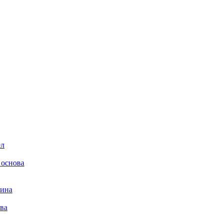
ел
 основа
лина
ва