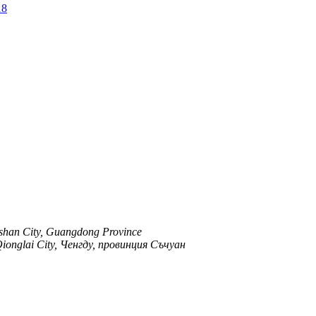
Foshan City, Guangdong Province
ionglai City, Ченгду, провинция Съчуан