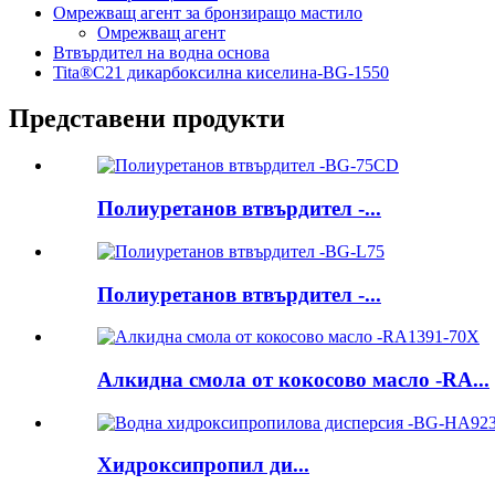
Омрежващ агент за бронзиращо мастило
Омрежващ агент
Втвърдител на водна основа
Tita®C21 дикарбоксилна киселина-BG-1550
Представени продукти
Полиуретанов втвърдител -...
Полиуретанов втвърдител -...
Алкидна смола от кокосово масло -RA...
Хидроксипропил ди...