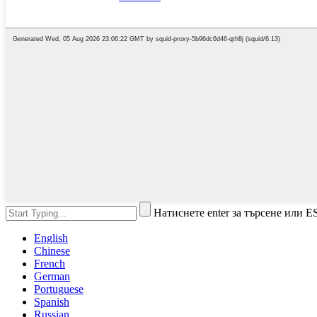
Натиснете enter за търсене или E
English
Chinese
French
German
Portuguese
Spanish
Russian