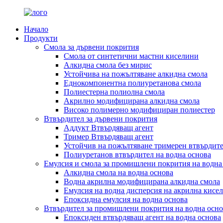
Начало
Продукти
Смола за дървени покрития
Смола от синтетични мастни киселини
Алкидна смола без мирис
Устойчива на пожълтяване алкидна смола
Еднокомпонентна полиуретанова смола
Полиестерна полиолна смола
Акрилно модифицирана алкидна смола
Високо полимерно модифициран полиестер
Втвърдител за дървени покрития
Аддукт Втвърдяващ агент
Тример Втвърдяващ агент
Устойчив на пожълтяване тримерен втвърдит
Полиуретанов втвърдител на водна основа
Емулсия и смола за промишлени покрития на водна
Алкидна смола на водна основа
Водна акрилна модифицирана алкидна смола
Емулсия на водна дисперсия на акрилна кисе
Епоксидна емулсия на водна основа
Втвърдител за промишлени покрития на водна осно
Епоксиден втвърдяващ агент на водна основа