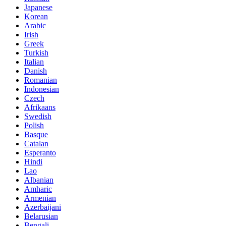
Japanese
Korean
Arabic
Irish
Greek
Turkish
Italian
Danish
Romanian
Indonesian
Czech
Afrikaans
Swedish
Polish
Basque
Catalan
Esperanto
Hindi
Lao
Albanian
Amharic
Armenian
Azerbaijani
Belarusian
Bengali