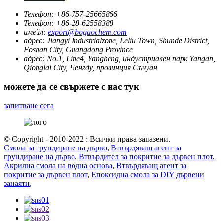
Телефон:
+86-757-25665866
Телефон:
+86-28-62558388
имейл:
export@bogaochem.com
адрес:
Jiangyi Industrialzone, Leliu Town, Shunde District,
Foshan City, Guangdong Province
адрес:
No.1, Line4, Yangheng, индустриален парк Yangan,
Qionglai City, Ченгду, провинция Съчуан
можете да се свържете с нас тук
запитване сега
© Copyright - 2010-2022 : Всички права запазени.
Смола за грундиране на дърво
,
Втвърдяващ агент за
грундиране на дърво
,
Втвърдител за покритие за дървен плот
,
Акрилна смола на водна основа
,
Втвърдяващ агент за
покритие за дървен плот
,
Епоксидна смола за DIY дървени
занаяти
,