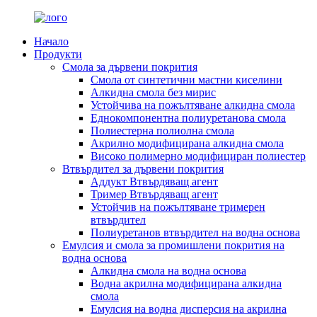
Начало
Продукти
Смола за дървени покрития
Смола от синтетични мастни киселини
Алкидна смола без мирис
Устойчива на пожълтяване алкидна смола
Еднокомпонентна полиуретанова смола
Полиестерна полиолна смола
Акрилно модифицирана алкидна смола
Високо полимерно модифициран полиестер
Втвърдител за дървени покрития
Аддукт Втвърдяващ агент
Тример Втвърдяващ агент
Устойчив на пожълтяване тримерен
втвърдител
Полиуретанов втвърдител на водна основа
Емулсия и смола за промишлени покрития на
водна основа
Алкидна смола на водна основа
Водна акрилна модифицирана алкидна
смола
Емулсия на водна дисперсия на акрилна