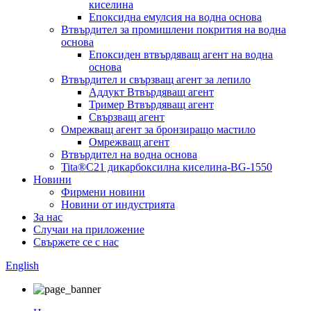
киселина
Епоксидна емулсия на водна основа
Втвърдител за промишлени покрития на водна
основа
Епоксиден втвърдяващ агент на водна
основа
Втвърдител и свързващ агент за лепило
Аддукт Втвърдяващ агент
Тример Втвърдяващ агент
Свързващ агент
Омрежващ агент за бронзиращо мастило
Омрежващ агент
Втвърдител на водна основа
Tita®C21 дикарбоксилна киселина-BG-1550
Новини
Фирмени новини
Новини от индустрията
За нас
Случаи на приложение
Свържете се с нас
English