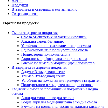
Начало
Продукти
Втвърдител и свързващ агент за лепило
Свързващ агент
Търсене на продукти
Смола за дървени покрития
Смола от синтетични мастни киселини
Алкидна смола без мирис
Устойчива на пожълтяване алкидна смола
Еднокомпонентна полиуретанова смола
Полиестерна полиолна смола
Акрилно модифицирана алкидна смола
Високо полимерно модифициран полиестер
Втвърдител за дървени покрития
Аддукт Втвърдяващ агент
Тример Втвърдяващ агент
Устойчив на пожълтяване тримерен втвърдител
Полиуретанов втвърдител на водна основа
Емулсия и смола за промишлени покрития на водна
основа
Алкидна смола на водна основа
Водна акрилна модифицирана алкидна смола
Емулсия на водна дисперсия на акрилна киселина