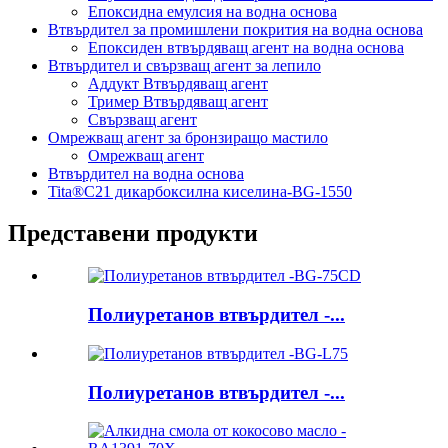
Епоксидна емулсия на водна основа
Втвърдител за промишлени покрития на водна основа
Епоксиден втвърдяващ агент на водна основа
Втвърдител и свързващ агент за лепило
Аддукт Втвърдяващ агент
Тример Втвърдяващ агент
Свързващ агент
Омрежващ агент за бронзиращо мастило
Омрежващ агент
Втвърдител на водна основа
Tita®C21 дикарбоксилна киселина-BG-1550
Представени продукти
Полиуретанов втвърдител -...
Полиуретанов втвърдител -...