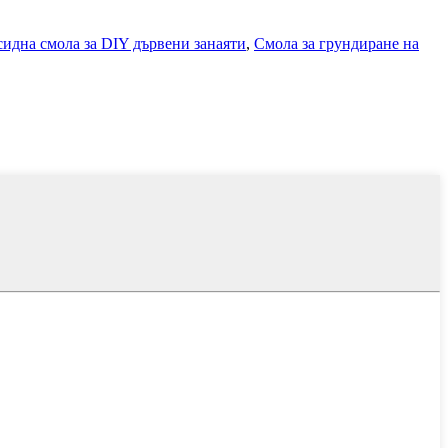
идна смола за DIY дървени занаяти
,
Смола за грундиране на