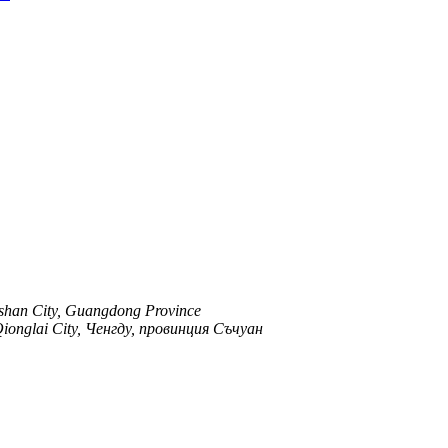
Foshan City, Guangdong Province
ionglai City, Ченгду, провинция Съчуан