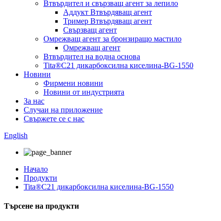
Втвърдител и свързващ агент за лепило
Аддукт Втвърдяващ агент
Тример Втвърдяващ агент
Свързващ агент
Омрежващ агент за бронзиращо мастило
Омрежващ агент
Втвърдител на водна основа
Tita®C21 дикарбоксилна киселина-BG-1550
Новини
Фирмени новини
Новини от индустрията
За нас
Случаи на приложение
Свържете се с нас
English
Начало
Продукти
Tita®C21 дикарбоксилна киселина-BG-1550
Търсене на продукти