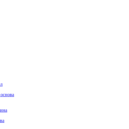
ел
 основа
лина
ва