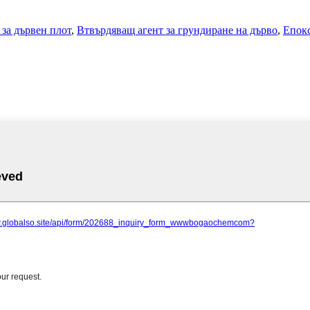
 за дървен плот
,
Втвърдяващ агент за грундиране на дърво
,
Епокс