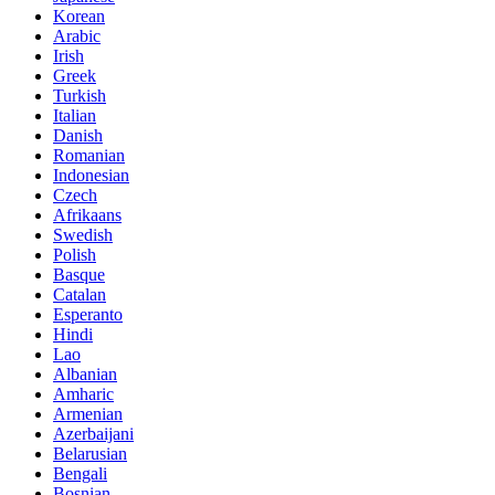
Korean
Arabic
Irish
Greek
Turkish
Italian
Danish
Romanian
Indonesian
Czech
Afrikaans
Swedish
Polish
Basque
Catalan
Esperanto
Hindi
Lao
Albanian
Amharic
Armenian
Azerbaijani
Belarusian
Bengali
Bosnian