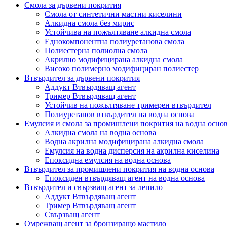
Смола за дървени покрития
Смола от синтетични мастни киселини
Алкидна смола без мирис
Устойчива на пожълтяване алкидна смола
Еднокомпонентна полиуретанова смола
Полиестерна полиолна смола
Акрилно модифицирана алкидна смола
Високо полимерно модифициран полиестер
Втвърдител за дървени покрития
Аддукт Втвърдяващ агент
Тример Втвърдяващ агент
Устойчив на пожълтяване тримерен втвърдител
Полиуретанов втвърдител на водна основа
Емулсия и смола за промишлени покрития на водна осно
Алкидна смола на водна основа
Водна акрилна модифицирана алкидна смола
Емулсия на водна дисперсия на акрилна киселина
Епоксидна емулсия на водна основа
Втвърдител за промишлени покрития на водна основа
Епоксиден втвърдяващ агент на водна основа
Втвърдител и свързващ агент за лепило
Аддукт Втвърдяващ агент
Тример Втвърдяващ агент
Свързващ агент
Омрежващ агент за бронзиращо мастило