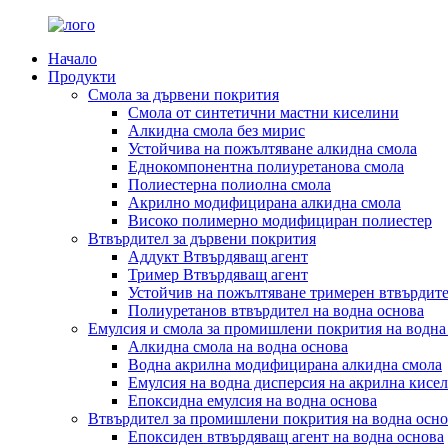
Начало
Продукти
Смола за дървени покрития
Смола от синтетични мастни киселини
Алкидна смола без мирис
Устойчива на пожълтяване алкидна смола
Еднокомпонентна полиуретанова смола
Полиестерна полиолна смола
Акрилно модифицирана алкидна смола
Високо полимерно модифициран полиестер
Втвърдител за дървени покрития
Аддукт Втвърдяващ агент
Тример Втвърдяващ агент
Устойчив на пожълтяване тримерен втвърдит
Полиуретанов втвърдител на водна основа
Емулсия и смола за промишлени покрития на водна
Алкидна смола на водна основа
Водна акрилна модифицирана алкидна смола
Емулсия на водна дисперсия на акрилна кисе
Епоксидна емулсия на водна основа
Втвърдител за промишлени покрития на водна осно
Епоксиден втвърдяващ агент на водна основа