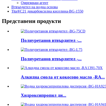
Омрежващ агент
Втвърдител на водна основа
Tita®C21 дикарбоксилна киселина-BG-1550
Представени продукти
Полиуретанов втвърдител -...
Полиуретанов втвърдител -...
Алкидна смола от кокосово масло -RA...
Хидроксипропил ди...